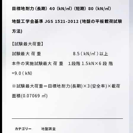
目標地耐力（長期） 40 （kN/㎡）（短期） 80 （kN/㎡）
地盤工学会基準 JGS 1521-2012 (地盤の平板載荷試験
方法)
【試験最大荷重】
試験最大 荷 重 8.5（ kN/㎡ ）以上
本件の実施試験最大 荷 重 １段階 1.5kN×6 段 階
=9.0（ kN）
※試験最大荷重＝目標地耐力(長期)×3(安全率)×載荷
面積(0.07069 ㎡)
カテゴリー
地盤調査